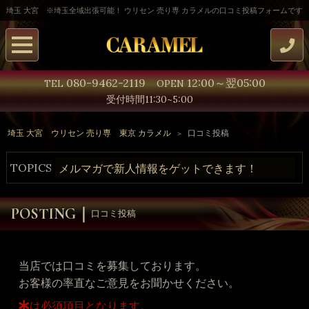
埼玉 大宮 ※埼玉全域出張可能！ ウリセン 売り専 カラメルの口コミ投稿フォームです
080-9462-2119
12:00
～
翌05:00
TEL
OPEN
受付時間11:30~5:00
埼玉 大宮 ウリセン 売り専 東京 カラメル
口コミ投稿
TOPICS
メルマガで新人情報をゲットできます！
口コミ投稿
当店では口コミを募集しております。
お客様の率直なご意見をお聞かせください。
は必須項目となります。